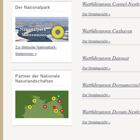
Wattführungen Cappel-Neufe
Der Nationalpark
Zur Detailansicht »
Wattführungen Cuxhaven
Zur Detailansicht »
Zur Webseite Nationalpark-
Wattenmeer »
Wattführungen Dangast
Zur Detailansicht »
Partner der Nationale
Naturlandschaften
Wattführungen Dornumersiel
Zur Detailansicht »
Wattführungen Dorum-Neufe
Zur Detailansicht »
S