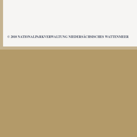
e
i
t
e
n
© 2010 NATIONALPARKVERWALTUNG NIEDERSÄCHSISCHES WATTENMEER