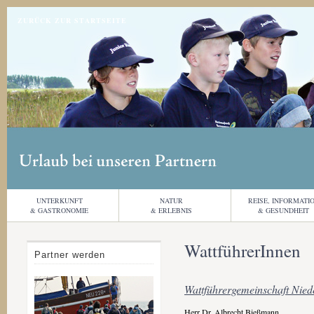
Jump to navigation
ZURÜCK ZUR STARTSEITE
UNTERKUNFT
NATUR
REISE, INFORMATI
& GASTRONOMIE
& ERLEBNIS
& GESUNDHEIT
WattführerInnen
Partner werden
Wattführergemeinschaft Nied
Herr Dr. Albrecht Bießmann