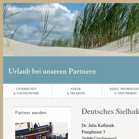
Jump to navigation
ZURÜCK ZUR STARTSEITE
UNTERKUNFT
NATUR
REISE, INFORMATI
& GASTRONOMIE
& ERLEBNIS
& GESUNDHEIT
Deutsches Sielha
Partner werden
Dr. Julia Kaffarnik
Pumphusen 3
26409
Carolinensiel