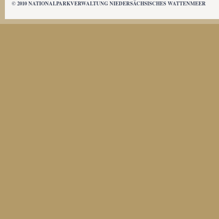
© 2010 NATIONALPARKVERWALTUNG NIEDERSÄCHSISCHES WATTENMEER