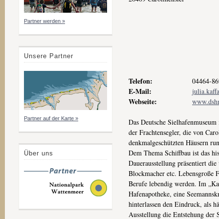
Partner werden »
Unsere Partner
Telefon:
04464-86
E-Mail:
julia.kaf
Webseite:
www.dsh
Partner auf der Karte »
Das Deutsche Sielhafenmuseum in 
der Frachtensegler, die von Caro
denkmalgeschützten Häusern run
Dem Thema Schiffbau ist das hi
Über uns
Dauerausstellung präsentiert die
Blockmacher etc. Lebensgroße Fig
Berufe lebendig werden. Im „Kapi
Hafenapotheke, eine Seemannskn
hinterlassen den Eindruck, als h
Ausstellung die Entstehung der S